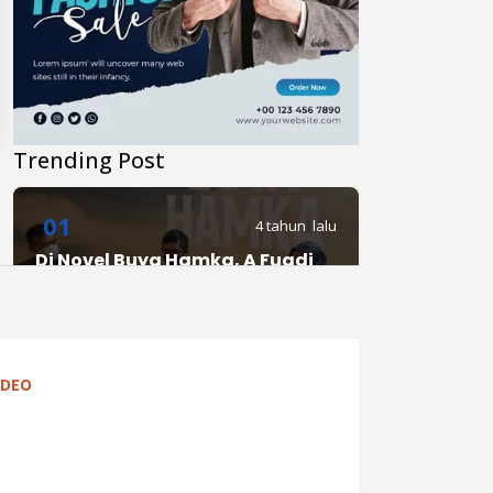
Trending Post
01
4 tahun lalu
Di Novel Buya Hamka, A Fuadi
Angkat Kisah Hamka dengan
Bung Karno dan Haji Rasul
02
IDEO
4 tahun lalu
Anies Punya Program Baru di
YouTube, #daripendopo, Apa
Itu?