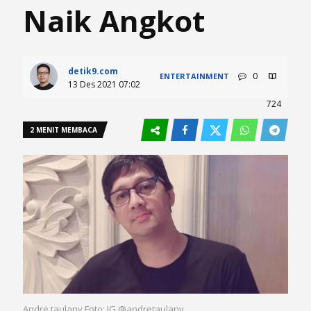
Naik Angkot
detik9.com
0
ENTERTAINMENT
13 Des 2021 07:02
724
2 MENIT MEMBACA
Andre taulany Foto: IG @andretaulany