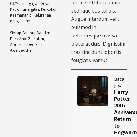
proin sed libero enim
03/Maritengngae Gelar
Patroli Sinergitas, Perkokoh
sed faucibus turpis.
Keamanan di Kelurahan
Augue interdum velit
Pangkajene
euismod in
Sidrap Sambut Dandim
pellentesque massa
Baru Andi Zulhakim,
placerat duis. Dignissim
Apresiasi Dedikasi
Awaloeddin
cras tincidunt lobortis
feugiat vivamus.
Baca
Juga
Harry
Potter
20th
Anniversa
Return
to
Hogwart