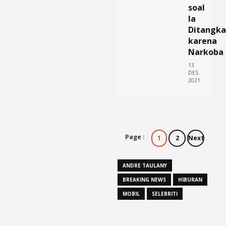
soal
Ia
Ditangk
karena
Narkoba
13
DES
2021
Page :
1
2
Next
ANDRE TAULANY
BREAKING NEWS
HIBURAN
MOBIL
SELEBRITI