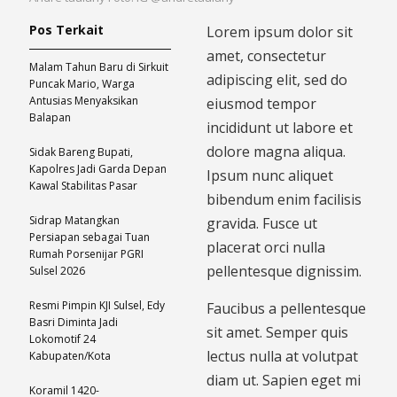
Pos Terkait
Lorem ipsum dolor sit
amet, consectetur
Malam Tahun Baru di Sirkuit
adipiscing elit, sed do
Puncak Mario, Warga
Antusias Menyaksikan
eiusmod tempor
Balapan
incididunt ut labore et
dolore magna aliqua.
Sidak Bareng Bupati,
Kapolres Jadi Garda Depan
Ipsum nunc aliquet
Kawal Stabilitas Pasar
bibendum enim facilisis
Sidrap Matangkan
gravida. Fusce ut
Persiapan sebagai Tuan
placerat orci nulla
Rumah Porsenijar PGRI
pellentesque dignissim.
Sulsel 2026
Resmi Pimpin KJI Sulsel, Edy
Faucibus a pellentesque
Basri Diminta Jadi
sit amet. Semper quis
Lokomotif 24
lectus nulla at volutpat
Kabupaten/Kota
diam ut. Sapien eget mi
Koramil 1420-