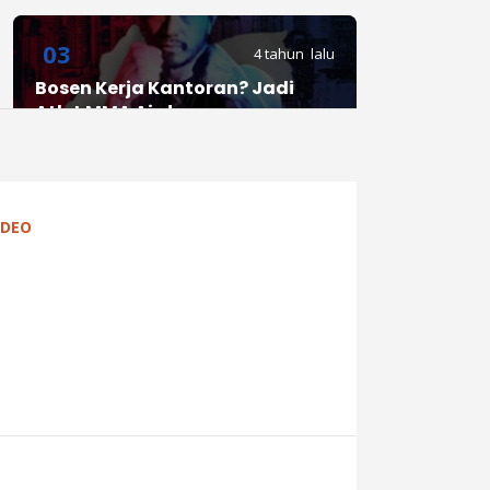
03
4 tahun lalu
Bosen Kerja Kantoran? Jadi
Atlet MMA Aja!
04
4 tahun lalu
IDEO
Harry Potter 20th Anniversary:
Return to Hogwarts Siap Dirilis 1
Januari 2022
05
4 tahun lalu
Belum Punya Mobil saat
Merintis Karier, Andre Taulany:
Ke Mana-mana Naik Angkot