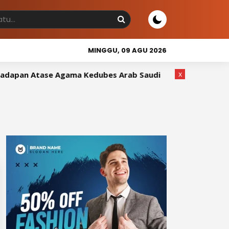
MINGGU, 09 AGU 2026
x
an Atase Agama Kedubes Arab Saudi
Wakil Bupati Sidr