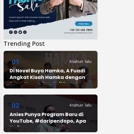
Trending Post
01
4 tahun lalu
Di Novel Buya Hamka, A Fuadi
Angkat Kisah Hamka dengan
Bung Karno dan Haji Rasul
02
4 tahun lalu
Anies Punya Program Baru di
YouTube, #daripendopo, Apa
Itu?