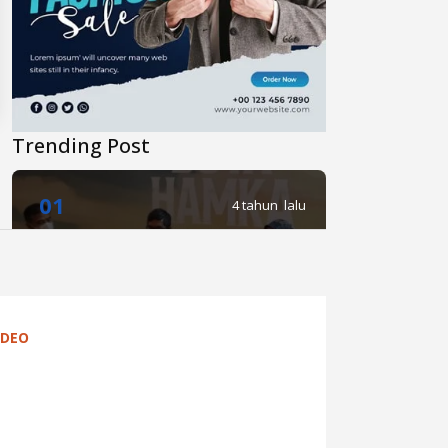
Trending Post
01
4 tahun lalu
Di Novel Buya Hamka, A Fuadi
Angkat Kisah Hamka dengan
Bung Karno dan Haji Rasul
IDEO
02
4 tahun lalu
Anies Punya Program Baru di
YouTube, #daripendopo, Apa
Itu?