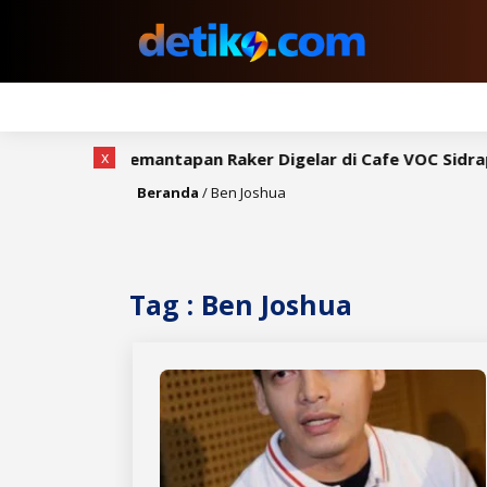
x
gkah, Rapat Pemantapan Raker Digelar di Cafe VOC Sidrap
Beranda
/
Ben Joshua
Tag : Ben Joshua