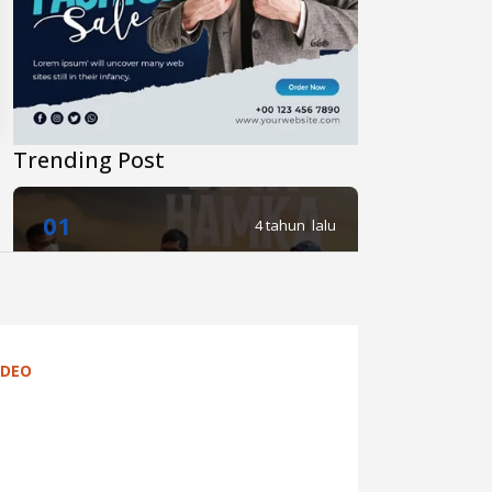
Trending Post
01
4 tahun lalu
Di Novel Buya Hamka, A Fuadi
Angkat Kisah Hamka dengan
Bung Karno dan Haji Rasul
IDEO
02
4 tahun lalu
Anies Punya Program Baru di
YouTube, #daripendopo, Apa
Itu?