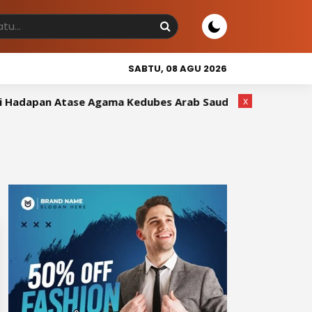
SABTU, 08 AGU 2026
x
adapan Atase Agama Kedubes Arab Saudi
Wakil Bupati 