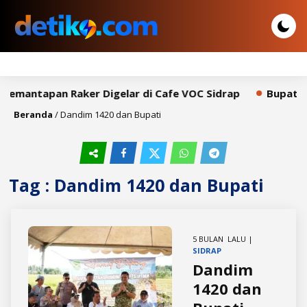
 Pemantapan Raker Digelar di Cafe VOC Sidrap
Bupati S
Beranda
/
Dandim 1420 dan Bupati
Tag : Dandim 1420 dan Bupati
5 BULAN LALU |
SIDRAP
Dandim
1420 dan