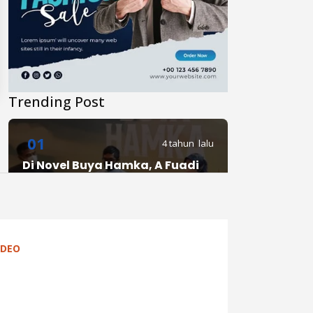
Trending Post
01
4 tahun lalu
Di Novel Buya Hamka, A Fuadi
Angkat Kisah Hamka dengan
Bung Karno dan Haji Rasul
02
4 tahun lalu
IDEO
Anies Punya Program Baru di
YouTube, #daripendopo, Apa
Itu?