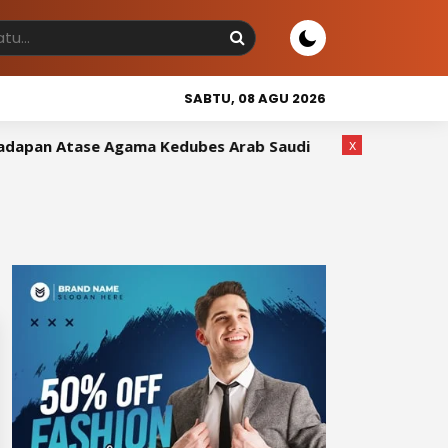
SABTU, 08 AGU 2026
x
pan Atase Agama Kedubes Arab Saudi
Wakil Bupati Sid