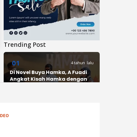
Trending Post
01
4 tahun lalu
Di Novel Buya Hamka, A Fuadi
Angkat Kisah Hamka dengan
Bung Karno dan Haji Rasul
02
4 tahun lalu
IDEO
Anies Punya Program Baru di
YouTube, #daripendopo, Apa
Itu?