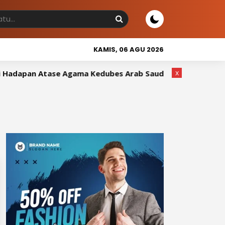
KAMIS, 06 AGU 2026
x
adapan Atase Agama Kedubes Arab Saudi
Wakil Bupati S