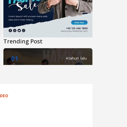
Trending Post
01
4 tahun lalu
Di Novel Buya Hamka, A Fuadi
Angkat Kisah Hamka dengan
Bung Karno dan Haji Rasul
IDEO
02
4 tahun lalu
Anies Punya Program Baru di
YouTube, #daripendopo, Apa
Itu?