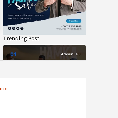
Trending Post
01
4 tahun lalu
Di Novel Buya Hamka, A Fuadi
Angkat Kisah Hamka dengan
Bung Karno dan Haji Rasul
IDEO
02
4 tahun lalu
Anies Punya Program Baru di
YouTube, #daripendopo, Apa
Itu?