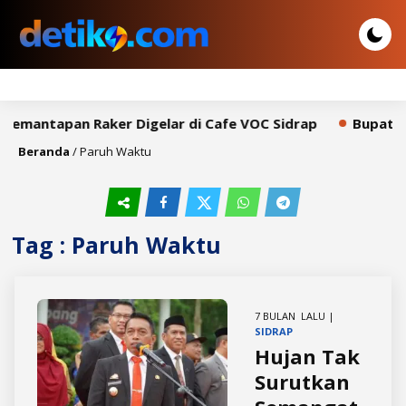
 Pemantapan Raker Digelar di Cafe VOC Sidrap
Bupati S
Beranda
/
Paruh Waktu
Tag : Paruh Waktu
7 BULAN LALU |
SIDRAP
Hujan Tak
Surutkan