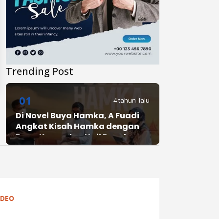
Trending Post
01
4 tahun lalu
Di Novel Buya Hamka, A Fuadi
Angkat Kisah Hamka dengan
Bung Karno dan Haji Rasul
02
4 tahun lalu
Anies Punya Program Baru di
YouTube, #daripendopo, Apa
IDEO
Itu?