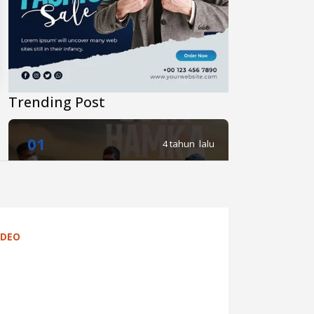
Trending Post
01
4 tahun lalu
Di Novel Buya Hamka, A Fuadi
Angkat Kisah Hamka dengan
Bung Karno dan Haji Rasul
IDEO
02
4 tahun lalu
Anies Punya Program Baru di
YouTube, #daripendopo, Apa
Itu?