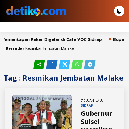
 Pemantapan Raker Digelar di Cafe VOC Sidrap
Bupati S
Beranda
/
Resmikan Jembatan Malake
Tag : Resmikan Jembatan Malake
7 BULAN LALU |
SIDRAP
Gubernur
Sulsel