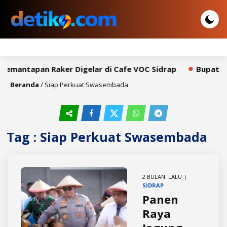
Pemantapan Raker Digelar di Cafe VOC Sidrap
Bupati S
Beranda
/
Siap Perkuat Swasembada
Tag : Siap Perkuat Swasembada
2 BULAN LALU |
SIDRAP
Panen
Raya