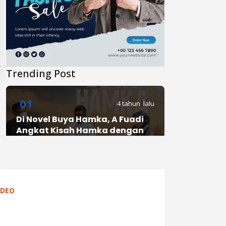
Trending Post
01
4 tahun lalu
Di Novel Buya Hamka, A Fuadi
Angkat Kisah Hamka dengan
Bung Karno dan Haji Rasul
02
4 tahun lalu
IDEO
Anies Punya Program Baru di
YouTube, #daripendopo, Apa
Itu?