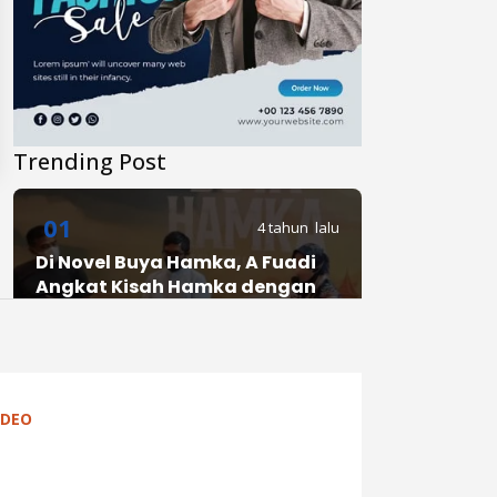
Trending Post
01
4 tahun lalu
Di Novel Buya Hamka, A Fuadi
Angkat Kisah Hamka dengan
Bung Karno dan Haji Rasul
02
4 tahun lalu
IDEO
Anies Punya Program Baru di
YouTube, #daripendopo, Apa
Itu?