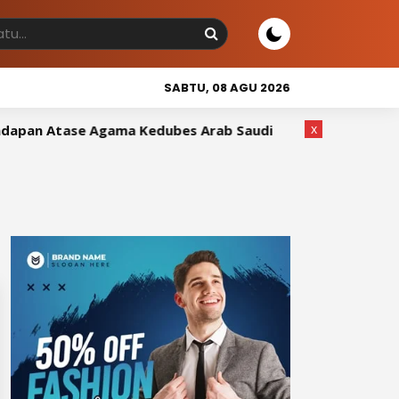
SABTU, 08 AGU 2026
x
pan Atase Agama Kedubes Arab Saudi
Wakil Bupati Sidr