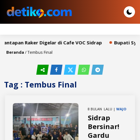
mantapan Raker Digelar di Cafe VOC Sidrap
Bupati Syah
Beranda
/
Tembus Final
Tag : Tembus Final
8 BULAN LALU |
WAJO
Sidrap
Bersinar!
Gardu