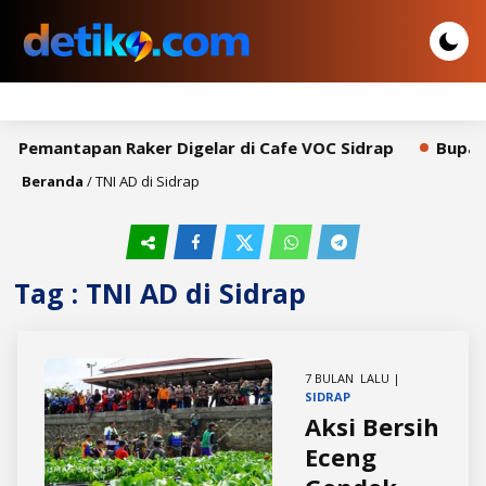
t Pemantapan Raker Digelar di Cafe VOC Sidrap
Bupati
Beranda
/
TNI AD di Sidrap
Tag : TNI AD di Sidrap
7 BULAN LALU |
SIDRAP
Aksi Bersih
Eceng