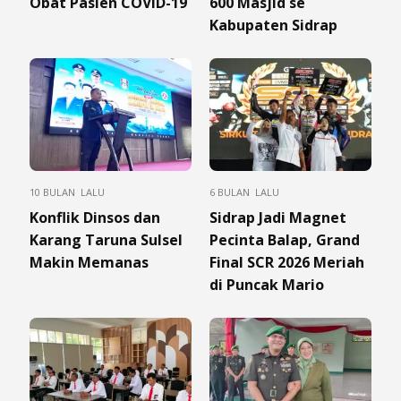
Obat Pasien COVID-19
600 Masjid se
Kabupaten Sidrap
10 BULAN LALU
6 BULAN LALU
Konflik Dinsos dan
Sidrap Jadi Magnet
Karang Taruna Sulsel
Pecinta Balap, Grand
Makin Memanas
Final SCR 2026 Meriah
di Puncak Mario