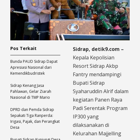
Pos Terkait
Sidrap, detik9.com –
Kepala Kepolisian
Bunda PAUD Sidrap Dapat
Resort Sidrap Akbp
Apresiasi Nasional dari
Kemendikbudristek
Fantry mendampingi
Bupati Sidrap
Sidrap Kenang Jasa
Syaharuddin Alrif dalam
Pahlawan, Gelar Ziarah
Nasional di TMP Mario
kegiatan Panen Raya
Padi Serentak Program
DPRD dan Pemda Sidrap
Sepakati Tiga Ranperda:
IP300 yang
Irigasi, Pajak, dan Perangkat
dilaksanakan di
Desa
Kelurahan Majjelling
Bupati Sidrap Kunjungi Desa