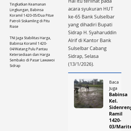
Hal itu terlihat pada
Tingkatkan Keamanan
acara syukuran HUT
Lingkungan, Babinsa
Koramil 1420-05/Dua Pitue
ke-65 Bank Sulselbar
Patroli Siskamling di Pitu
yang dihadiri Bupati
Riase
Sidrap H. Syaharuddin
TNI Jaga Stabilitas Harga,
Alrif di Kantor Bank
Babinsa Koramil 1420-
Sulselbar Cabang
04/Watang Pulu Pantau
Ketersediaan dan Harga
Sidrap, Selasa
Sembako di Pasar Lawawoi
(13/1/2026).
Sidrap
Baca
Juga
Babinsa
Kel.
Sidenren
Ramil
1420-
03/Mari