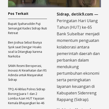
Pos Terkait
Sidrap, detik9.com —
Peringatan Hari Ulang
Bupati Syaharuddin Puji
Tahun (HUT) ke-65
Semangat Kades Sidrap Ikuti
Retreat
Bank Sulselbar menjadi
momentum penguatan
Ben Joshua Sebut Ibunya
kolaborasi antara
Syok saat Dengar Hoaks
soal Ia Ditangkap karena
pemerintah daerah dan
Narkoba
perbankan dalam
SAMA Resmi Beroperasi,
mendukung
Inovasi AI Kesehatan dari RS
pertumbuhan ekonomi
Adinda untuk Masyarakat
serta peningkatan
Sidrap
layanan keuangan di
TPQ Al-Ikhlas Polres Sidrap
Kabupaten Sidenreng
Borong Juara 1 dan 2
Lomba Azan HUT Yayasan
Rappang (Sidrap).
Kemala Bhayangkari ke-46