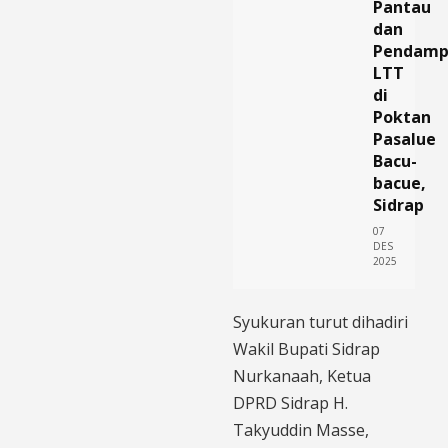
Pantau
dan
Pendamp
LTT
di
Poktan
Pasalue
Bacu-
bacue,
Sidrap
07
DES
2025
Syukuran turut dihadiri
Wakil Bupati Sidrap
Nurkanaah, Ketua
DPRD Sidrap H.
Takyuddin Masse,