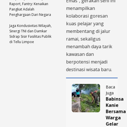
Emas”, gerakan seni ini
Raport, Fantry: Kenaikan
menampilkan
Pangkat Adalah
Penghargaan Dari Negara
kolaborasi goresan
kuas pelajar yang
Jaga Kondusivitas Wilayah,
membentang di jalur
Sinergi TNI dan Damkar
Sidrap Sisir Fasilitas Publik
ramai, sekaligus
di Tellu Limpoe
menambah daya tarik
kawasan dan
berpotensi menjadi
destinasi wisata baru.
Baca
Juga
Babinsa
Kanie
Bersama
Warga
Gelar