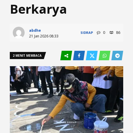
Berkarya
abdhe
0
86
SIDRAP
21 Jan 2026 08:33
2 MENIT MEMBACA