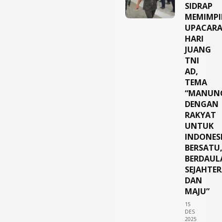
SIDRAP
MEMIMP
UPACAR
HARI
JUANG
TNI
AD,
TEMA
“MANUN
DENGAN
RAKYAT
UNTUK
INDONES
BERSATU
BERDAUL
SEJAHTER
DAN
MAJU”
15
DES
2025