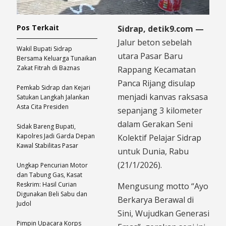
Pos Terkait
Sidrap, detik9.com —
Jalur beton sebelah
Wakil Bupati Sidrap
utara Pasar Baru
Bersama Keluarga Tunaikan
Zakat Fitrah di Baznas
Rappang Kecamatan
Panca Rijang disulap
Pemkab Sidrap dan Kejari
menjadi kanvas raksasa
Satukan Langkah Jalankan
Asta Cita Presiden
sepanjang 3 kilometer
dalam Gerakan Seni
Sidak Bareng Bupati,
Kapolres Jadi Garda Depan
Kolektif Pelajar Sidrap
Kawal Stabilitas Pasar
untuk Dunia, Rabu
(21/1/2026).
Ungkap Pencurian Motor
dan Tabung Gas, Kasat
Reskrim: Hasil Curian
Mengusung motto “Ayo
Digunakan Beli Sabu dan
Berkarya Berawal di
Judol
Sini, Wujudkan Generasi
Pimpin Upacara Korps