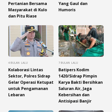
Pertanian Bersama
Yang Gaul dan
Masyarakat di Kulo
Humoris
dan Pitu Riase
4 BULAN LALU
7 BULAN LALU
Kolaborasi Lintas
​Batipers Kodim
Sektor, Polres Sidrap
1420/Sidrap Pimpin
Gelar Operasi Ketupat
Karya Bakti Bersihkan
untuk Pengamanan
Saluran Air, Jaga
Lebaran
Kebersihan dan
Antisipasi Banjir