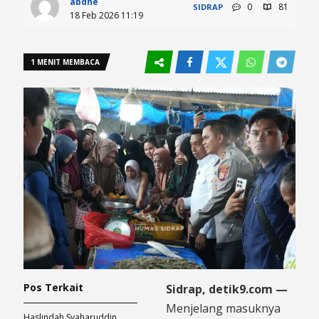
abdhe
0
81
SIDRAP
18 Feb 2026 11:19
1 MENIT MEMBACA
Pos Terkait
Sidrap, detik9.com —
Menjelang masuknya
Haslindah Syaharuddin