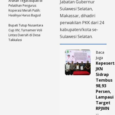
Arahan Tegas Bupati di
Jabatan Gubernur
Pelatihan Pengurus
Sulawesi Selatan,
Koperasi Merah Putih:
Makassar, dihadiri
Hasilnya Harus Bagus!
perwakilan PKK dari 24
Bupati Tutup Nusantara
kabupaten/kota se-
Cup XIV, Turnamen Voli
Lintas Daerah di Desa
Sulawesi Selatan.
Takkalasi
Baca
Juga
Kepesert
JKN
Sidrap
Tembus
98,93
Persen,
Lampaui
Target
RPJMN
31