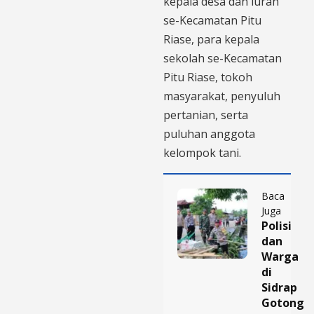
kepala desa dan lurah
se-Kecamatan Pitu
Riase, para kepala
sekolah se-Kecamatan
Pitu Riase, tokoh
masyarakat, penyuluh
pertanian, serta
puluhan anggota
kelompok tani.
Baca
Juga
Polisi
dan
Warga
di
Sidrap
Gotong