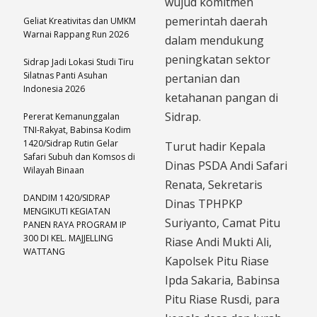
wujud komitmen
pemerintah daerah
Geliat Kreativitas dan UMKM
Warnai Rappang Run 2026
dalam mendukung
peningkatan sektor
Sidrap Jadi Lokasi Studi Tiru
Silatnas Panti Asuhan
pertanian dan
Indonesia 2026
ketahanan pangan di
Sidrap.
Pererat Kemanunggalan
TNI-Rakyat, Babinsa Kodim
1420/Sidrap Rutin Gelar
Turut hadir Kepala
Safari Subuh dan Komsos di
Dinas PSDA Andi Safari
Wilayah Binaan
Renata, Sekretaris
DANDIM 1420/SIDRAP
Dinas TPHPKP
MENGIKUTI KEGIATAN
Suriyanto, Camat Pitu
PANEN RAYA PROGRAM IP
300 DI KEL. MAJJELLING
Riase Andi Mukti Ali,
WATTANG
Kapolsek Pitu Riase
Ipda Sakaria, Babinsa
Pitu Riase Rusdi, para