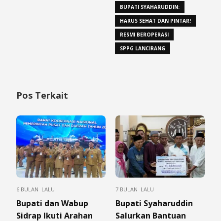
BUPATI SYAHARUDDIN:
HARUS SEHAT DAN PINTAR!
RESMI BEROPERASI
SPPG LANCIRANG
Pos Terkait
6 BULAN LALU
7 BULAN LALU
Bupati dan Wabup
Bupati Syaharuddin
Sidrap Ikuti Arahan
Salurkan Bantuan