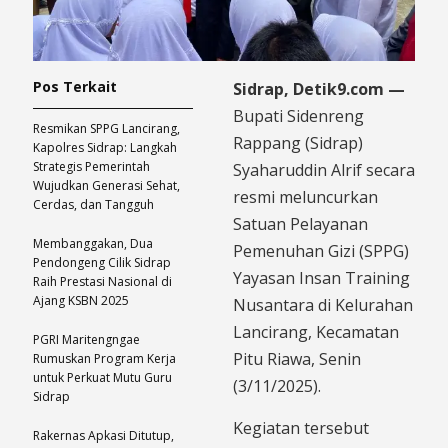
Pos Terkait
Sidrap, Detik9.com —
Bupati Sidenreng
Resmikan SPPG Lancirang,
Rappang (Sidrap)
Kapolres Sidrap: Langkah
Strategis Pemerintah
Syaharuddin Alrif secara
Wujudkan Generasi Sehat,
resmi meluncurkan
Cerdas, dan Tangguh
Satuan Pelayanan
Membanggakan, Dua
Pemenuhan Gizi (SPPG)
Pendongeng Cilik Sidrap
Yayasan Insan Training
Raih Prestasi Nasional di
Ajang KSBN 2025
Nusantara di Kelurahan
Lancirang, Kecamatan
PGRI Maritengngae
Pitu Riawa, Senin
Rumuskan Program Kerja
untuk Perkuat Mutu Guru
(3/11/2025).
Sidrap
Kegiatan tersebut
Rakernas Apkasi Ditutup,