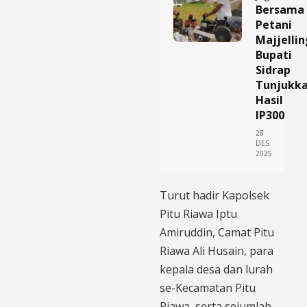
Bersama
Petani
Majjellin
Bupati
Sidrap
Tunjukk
Hasil
IP300
28
DES
2025
Turut hadir Kapolsek
Pitu Riawa Iptu
Amiruddin, Camat Pitu
Riawa Ali Husain, para
kepala desa dan lurah
se-Kecamatan Pitu
Riawa, serta sejumlah