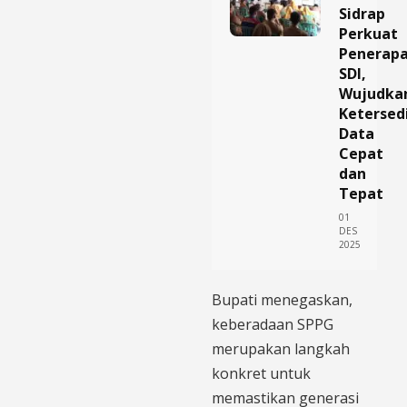
Sidrap
Perkuat
Penerap
SDI,
Wujudka
Ketersed
Data
Cepat
dan
Tepat
01
DES
2025
Bupati menegaskan,
keberadaan SPPG
merupakan langkah
konkret untuk
memastikan generasi