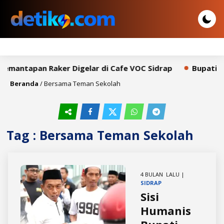
Pemantapan Raker Digelar di Cafe VOC Sidrap
Bupati Sy
Beranda
/
Bersama Teman Sekolah
Tag : Bersama Teman Sekolah
4 BULAN LALU |
SIDRAP
Sisi
Humanis