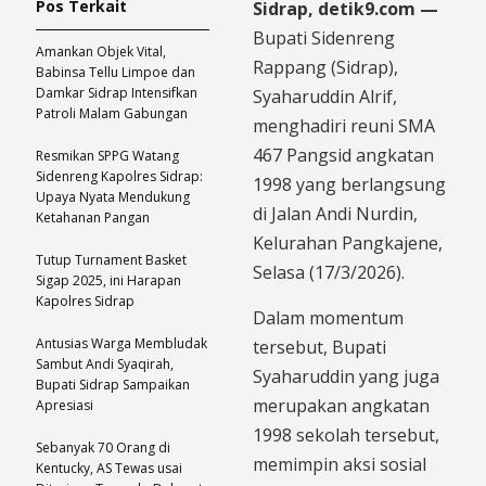
Pos Terkait
Sidrap, detik9.com —
Bupati Sidenreng
​Amankan Objek Vital,
Rappang (Sidrap),
Babinsa Tellu Limpoe dan
Damkar Sidrap Intensifkan
Syaharuddin Alrif,
Patroli Malam Gabungan
menghadiri reuni SMA
467 Pangsid angkatan
Resmikan SPPG Watang
Sidenreng Kapolres Sidrap:
1998 yang berlangsung
Upaya Nyata Mendukung
di Jalan Andi Nurdin,
Ketahanan Pangan
Kelurahan Pangkajene,
Tutup Turnament Basket
Selasa (17/3/2026).
Sigap 2025, ini Harapan
Kapolres Sidrap
Dalam momentum
Antusias Warga Membludak
tersebut, Bupati
Sambut Andi Syaqirah,
Syaharuddin yang juga
Bupati Sidrap Sampaikan
merupakan angkatan
Apresiasi
1998 sekolah tersebut,
Sebanyak 70 Orang di
memimpin aksi sosial
Kentucky, AS Tewas usai