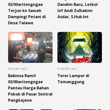
03/Maritengngae
Dandim Baru, Letkol
Terjun ke Sawah
Inf Andi Zulhakim
Dampingi Petani di
Asdar, S.Hub.Int
Desa Talawe
8 BULAN LALU
4 TAHUN LALU
Babinsa Ramil
Teror Lampor di
03/Maritengngae
Temanggung
Pantau Harga Bahan
Pokok di Pasar Sentral
Pangkajene