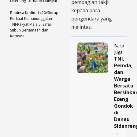
Diterjang Tornado Dahsyat
pembagian takjil
kepada para
Babinsa Kodim 1420/Sidrap
pengendara yang
Perkuat Kemanunggalan
TNI-Rakyat Melalui Safari
melintas.
Subuh Berjamaah dan
Komsos
Baca
Juga
TNI,
Pemda,
dan
Warga
Bersatu
Bersihka
Eceng
Gondok
di
Danau
Sidenren
19