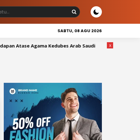
SABTU, 08 AGU 2026
x
pan Atase Agama Kedubes Arab Saudi
Wakil Bupati Sidr