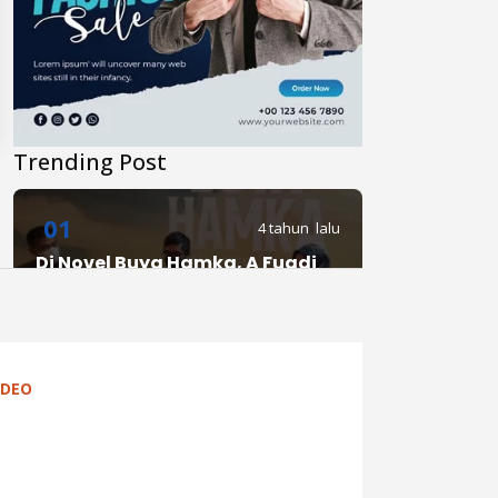
Trending Post
01
4 tahun lalu
Di Novel Buya Hamka, A Fuadi
Angkat Kisah Hamka dengan
Bung Karno dan Haji Rasul
02
IDEO
4 tahun lalu
Anies Punya Program Baru di
YouTube, #daripendopo, Apa
Itu?