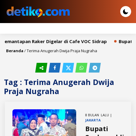
 Pemantapan Raker Digelar di Cafe VOC Sidrap
Bupati S
Beranda
/
Terima Anugerah Dwija Praja Nugraha
Tag : Terima Anugerah Dwija
Praja Nugraha
8 BULAN LALU |
JAKARTA
Bupati