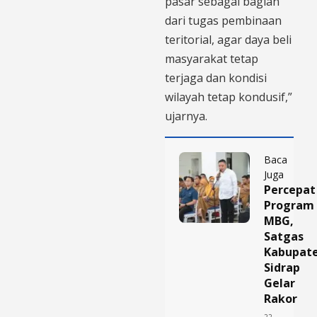
pasar sebagai bagian
dari tugas pembinaan
teritorial, agar daya beli
masyarakat tetap
terjaga dan kondisi
wilayah tetap kondusif,”
ujarnya.
Baca
Juga
Percepat
Program
MBG,
Satgas
Kabupat
Sidrap
Gelar
Rakor
22