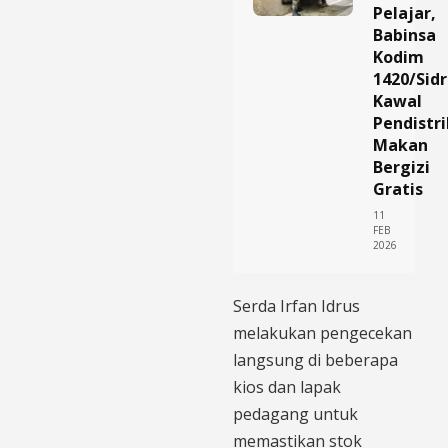
Pelajar,
Babinsa
Kodim
1420/Sid
Kawal
Pendistr
Makan
Bergizi
Gratis
11
FEB
2026
​Serda Irfan Idrus
melakukan pengecekan
langsung di beberapa
kios dan lapak
pedagang untuk
memastikan stok