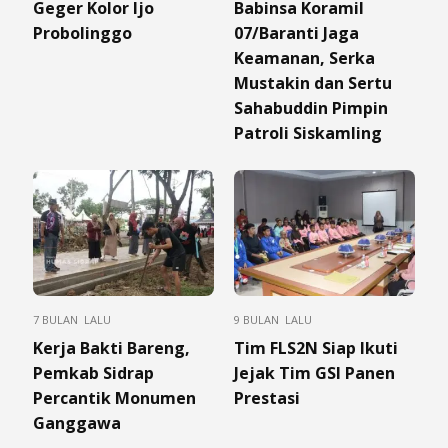
Geger Kolor Ijo
Babinsa Koramil
Probolinggo
07/Baranti Jaga
Keamanan, Serka
Mustakin dan Sertu
Sahabuddin Pimpin
Patroli Siskamling
7 BULAN LALU
9 BULAN LALU
Kerja Bakti Bareng,
Tim FLS2N Siap Ikuti
Pemkab Sidrap
Jejak Tim GSI Panen
Percantik Monumen
Prestasi
Ganggawa