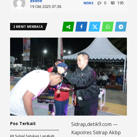
abdhe
0
195
NEWS
19 Okt 2025 07:38
2 MENIT MEMBACA
Pos Terkait
Sidrap,detik9.com —
Kapolres Sidrap Akbp
KJI Sulsel Satukan Langkah,