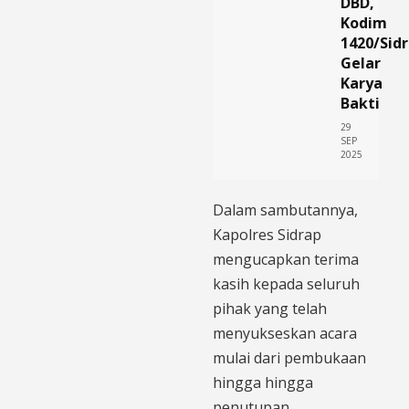
DBD,
Kodim
1420/Sid
Gelar
Karya
Bakti
29
SEP
2025
Dalam sambutannya,
Kapolres Sidrap
mengucapkan terima
kasih kepada seluruh
pihak yang telah
menyukseskan acara
mulai dari pembukaan
hingga hingga
penutupan.