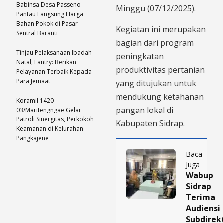
Babinsa Desa Passeno
Minggu (07/12/2025).
Pantau Langsung Harga
Bahan Pokok di Pasar
Kegiatan ini merupakan
Sentral Baranti
bagian dari program
Tinjau Pelaksanaan Ibadah
peningkatan
Natal, Fantry: Berikan
produktivitas pertanian
Pelayanan Terbaik Kepada
Para Jemaat
yang ditujukan untuk
mendukung ketahanan
Koramil 1420-
pangan lokal di
03/Maritengngae Gelar
Patroli Sinergitas, Perkokoh
Kabupaten Sidrap.
Keamanan di Kelurahan
Pangkajene
Baca
Juga
Wabup
Sidrap
Terima
Audiensi
Subdirek