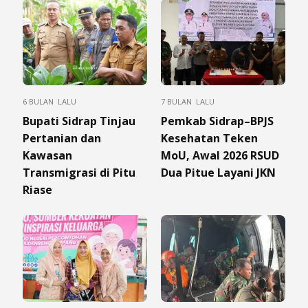
6 BULAN LALU
7 BULAN LALU
Bupati Sidrap Tinjau
Pemkab Sidrap–BPJS
Pertanian dan
Kesehatan Teken
Kawasan
MoU, Awal 2026 RSUD
Transmigrasi di Pitu
Dua Pitue Layani JKN
Riase