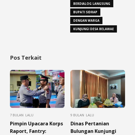
BERDIALOG LANGSUNG
BUPATI SIDRAP
DENGAN WARGA
KUNJUNGI DESA BELAWAE
Pos Terkait
7 BULAN LALU
9 BULAN LALU
Pimpin Upacara Korps
Dinas Pertanian
Raport, Fantry:
Bulungan Kunjungi