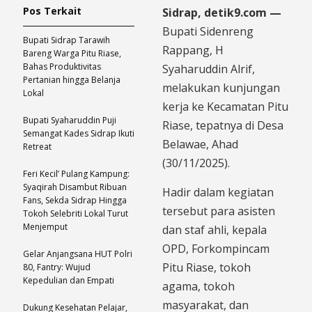
Pos Terkait
Sidrap, detik9.com —
Bupati Sidenreng
Bupati Sidrap Tarawih
Rappang, H
Bareng Warga Pitu Riase,
Bahas Produktivitas
Syaharuddin Alrif,
Pertanian hingga Belanja
melakukan kunjungan
Lokal
kerja ke Kecamatan Pitu
Bupati Syaharuddin Puji
Riase, tepatnya di Desa
Semangat Kades Sidrap Ikuti
Belawae, Ahad
Retreat
(30/11/2025).
Feri Kecil’ Pulang Kampung:
Syaqirah Disambut Ribuan
Hadir dalam kegiatan
Fans, Sekda Sidrap Hingga
tersebut para asisten
Tokoh Selebriti Lokal Turut
Menjemput
dan staf ahli, kepala
OPD, Forkompincam
Gelar Anjangsana HUT Polri
Pitu Riase, tokoh
80, Fantry: Wujud
Kepedulian dan Empati
agama, tokoh
masyarakat, dan
Dukung Kesehatan Pelajar,