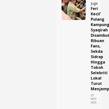
Juga
Feri
Kecil’
Pulang
Kampung
Syaqirah
Disambu
Ribuan
Fans,
Sekda
Sidrap
Hingga
Tokoh
Selebriti
Lokal
Turut
Menjemp
23
NOV
2025