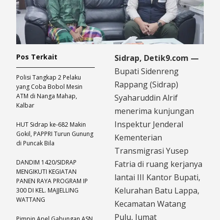
Pos Terkait
Sidrap, Detik9.com —
Bupati Sidenreng
Polisi Tangkap 2 Pelaku
Rappang (Sidrap)
yang Coba Bobol Mesin
ATM di Nanga Mahap,
Syaharuddin Alrif
Kalbar
menerima kunjungan
Inspektur Jenderal
HUT Sidrap ke-682 Makin
Gokil, PAPPRI Turun Gunung
Kementerian
di Puncak Bila
Transmigrasi Yusep
DANDIM 1420/SIDRAP
Fatria di ruang kerjanya
MENGIKUTI KEGIATAN
lantai III Kantor Bupati,
PANEN RAYA PROGRAM IP
Kelurahan Batu Lappa,
300 DI KEL. MAJJELLING
WATTANG
Kecamatan Watang
Pulu, Jumat
Pimpin Apel Gabungan ASN,