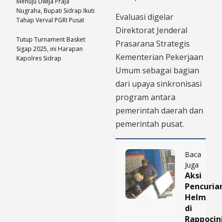
Menuju Dwija Praja
Nugraha, Bupati Sidrap Ikuti
Evaluasi digelar
Tahap Verval PGRI Pusat
Direktorat Jenderal
Tutup Turnament Basket
Prasarana Strategis
Sigap 2025, ini Harapan
Kementerian Pekerjaan
Kapolres Sidrap
Umum sebagai bagian
dari upaya sinkronisasi
program antara
pemerintah daerah dan
pemerintah pusat.
Baca
Juga
Aksi
Pencuria
Helm
di
Rappocin