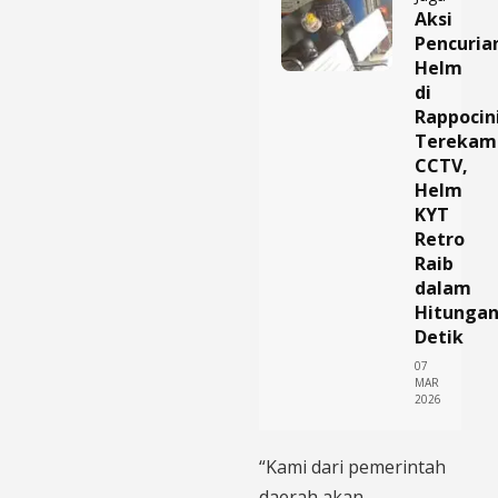
Aksi
Pencuria
Helm
di
Rappocin
Terekam
CCTV,
Helm
KYT
Retro
Raib
dalam
Hitunga
Detik
07
MAR
2026
“Kami dari pemerintah
daerah akan