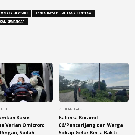
 TON PER HEKTARE
PANEN RAYA DI LAUTANG BENTENG
TKAN SEMANGAT
LALU
7 BULAN LALU
umkan Kasus
Babinsa Koramil
a Varian Omicron:
06/Pancarijang dan Warga
 Ringan, Sudah
Sidrap Gelar Kerja Bakti