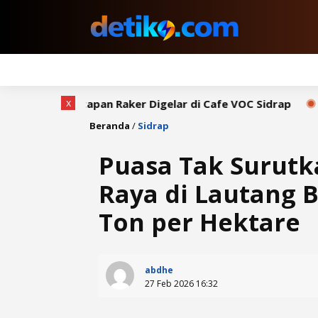
x
 Raker Digelar di Cafe VOC Sidrap
Bupati Syaharuddin 
Beranda
/
Sidrap
Puasa Tak Surut
Raya di Lautang B
Ton per Hektare
abdhe
27 Feb 2026 16:32