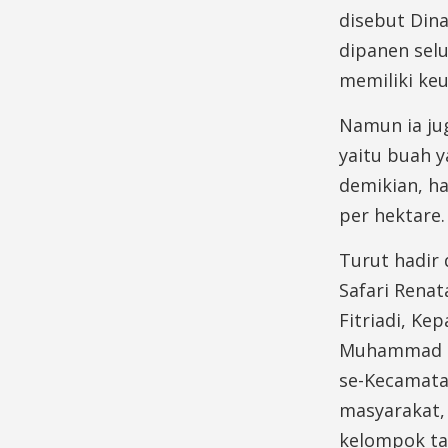
disebut Dina
dipanen selu
memiliki ke
Namun ia ju
yaitu buah 
demikian, ha
per hektare.
Turut hadir 
Safari Rena
Fitriadi, Ke
Muhammad Sy
se-Kecamata
masyarakat,
kelompok ta