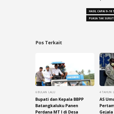
HASIL CAPAI 9–10
PUASA TAK SURU
Pos Terkait
6 BULAN LALU
4 TAHUN 
Bupati dan Kepala BBPP
AS Um
Batangkaluku Panen
Pertam
Perdana MT I di Desa
Gejala