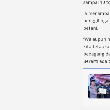
sampai 10 to
Ia menambah
penggilingan
petani.
“Walaupun h
kita tetapka
pedagang da
Berarti ada