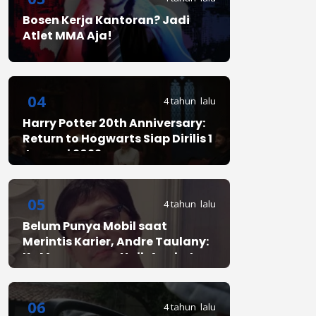
Bosen Kerja Kantoran? Jadi
Atlet MMA Aja!
04
4 tahun lalu
Harry Potter 20th Anniversary:
Return to Hogwarts Siap Dirilis 1
Januari 2022
05
4 tahun lalu
Belum Punya Mobil saat
Merintis Karier, Andre Taulany:
Ke Mana-mana Naik Angkot
06
4 tahun lalu