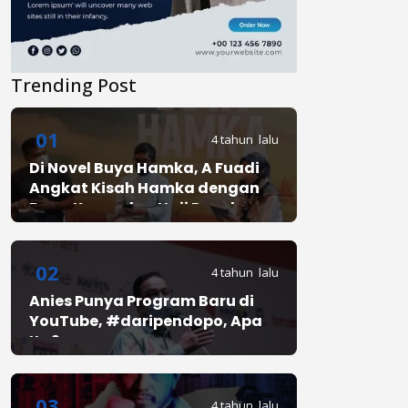
Trending Post
01
4 tahun lalu
Di Novel Buya Hamka, A Fuadi
Angkat Kisah Hamka dengan
Bung Karno dan Haji Rasul
02
4 tahun lalu
Anies Punya Program Baru di
YouTube, #daripendopo, Apa
Itu?
03
4 tahun lalu