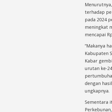
Menurutnya,
terhadap pe
pada 2024 pe
meningkat m
mencapai Rp
“Makanya has
Kabupaten S
Kabar gembir
urutan ke-24
pertumbuhan
dengan hasil
ungkapnya.
Sementara i
Perkebunan,