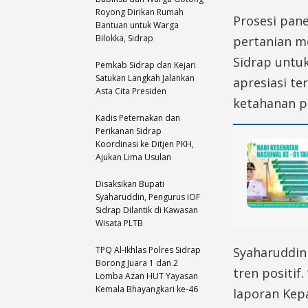
Royong Dirikan Rumah
Prosesi pane
Bantuan untuk Warga
Bilokka, Sidrap
pertanian m
Sidrap untu
Pemkab Sidrap dan Kejari
Satukan Langkah Jalankan
apresiasi te
Asta Cita Presiden
ketahanan p
Kadis Peternakan dan
Perikanan Sidrap
Koordinasi ke Ditjen PKH,
Ajukan Lima Usulan
Disaksikan Bupati
Syaharuddin, Pengurus IOF
Sidrap Dilantik di Kawasan
Wisata PLTB
TPQ Al-Ikhlas Polres Sidrap
Syaharuddin
Borong Juara 1 dan 2
tren positif
Lomba Azan HUT Yayasan
Kemala Bhayangkari ke-46
laporan Kepa