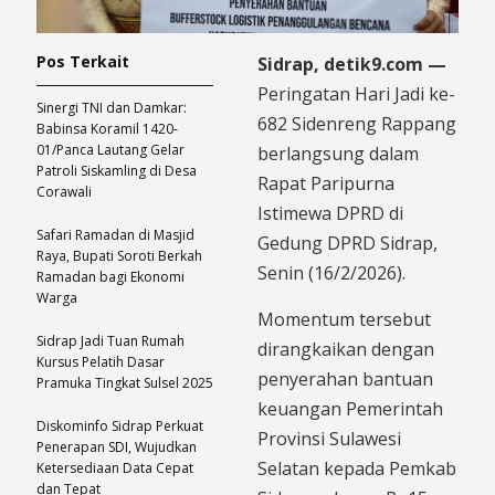
Pos Terkait
Sidrap, detik9.com —
Peringatan Hari Jadi ke-
Sinergi TNI dan Damkar:
682 Sidenreng Rappang
Babinsa Koramil 1420-
01/Panca Lautang Gelar
berlangsung dalam
Patroli Siskamling di Desa
Rapat Paripurna
Corawali
Istimewa DPRD di
Safari Ramadan di Masjid
Gedung DPRD Sidrap,
Raya, Bupati Soroti Berkah
Senin (16/2/2026).
Ramadan bagi Ekonomi
Warga
Momentum tersebut
Sidrap Jadi Tuan Rumah
dirangkaikan dengan
Kursus Pelatih Dasar
penyerahan bantuan
Pramuka Tingkat Sulsel 2025
keuangan Pemerintah
Diskominfo Sidrap Perkuat
Provinsi Sulawesi
Penerapan SDI, Wujudkan
Selatan kepada Pemkab
Ketersediaan Data Cepat
dan Tepat