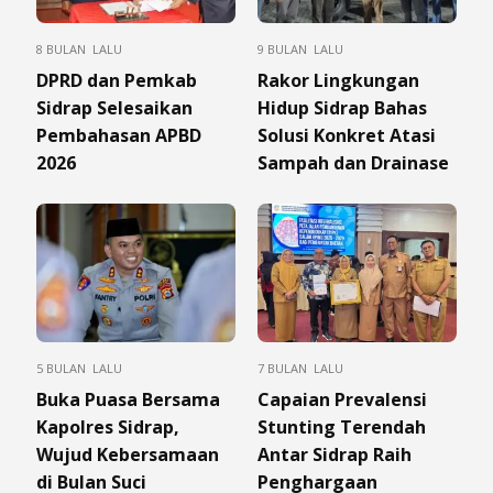
8 BULAN LALU
9 BULAN LALU
DPRD dan Pemkab
Rakor Lingkungan
Sidrap Selesaikan
Hidup Sidrap Bahas
Pembahasan APBD
Solusi Konkret Atasi
2026
Sampah dan Drainase
5 BULAN LALU
7 BULAN LALU
Buka Puasa Bersama
Capaian Prevalensi
Kapolres Sidrap,
Stunting Terendah
Wujud Kebersamaan
Antar Sidrap Raih
di Bulan Suci
Penghargaan