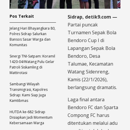
Pos Terkait
Sidrap, detik9.com —
Partai puncak
Jelang Hari Bhayangkara 80,
Turnamen Sepak Bola
Polres Sidrap Salurkan
Bansos Sasar Warga dan
Bendoro Cup I di
Komunitas
Lapangan Sepak Bola
Bendoro, Desa
Sinergi TNI-Satpam: Koramil
1420-04/Watang Pulu Gelar
Talumae, Kecamatan
Patroli Siskamling di
Watang Sidenreng,
Mattirotasi
Kamis (22/1/2026),
Sambangi Wilayah
berlangsung dramatis.
Transmigrasi, Kapolres
Sidrap: Kami Siap Jaga
Laga final antara
Kamtibmas
Bendoro FC dan Sparta
HUTDA ke-682 Sidrap
Compong FC harus
Disiapkan Jadi Momentum
ditentukan melalui adu
Kebersamaan Warga