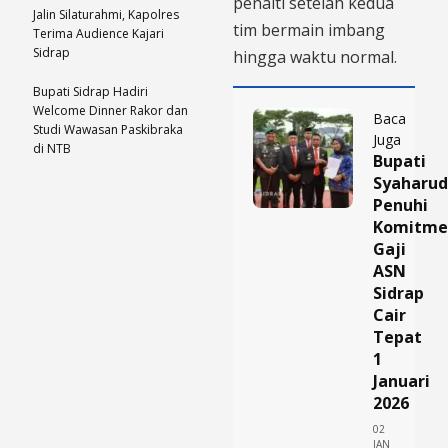
penalti setelah kedua
Jalin Silaturahmi, Kapolres
tim bermain imbang
Terima Audience Kajari
Sidrap
hingga waktu normal.
Bupati Sidrap Hadiri
Welcome Dinner Rakor dan
Baca
Studi Wawasan Paskibraka
Juga
di NTB
Bupati
Syaharud
Penuhi
Komitme
Gaji
ASN
Sidrap
Cair
Tepat
1
Januari
2026
02
JAN