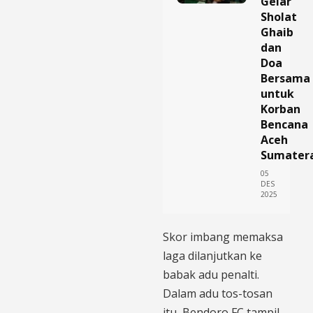
Gelar
Sholat
Ghaib
dan
Doa
Bersama
untuk
Korban
Bencana
Aceh
Sumater
05
DES
2025
Skor imbang memaksa
laga dilanjutkan ke
babak adu penalti.
Dalam adu tos-tosan
itu, Bendoro FC tampil