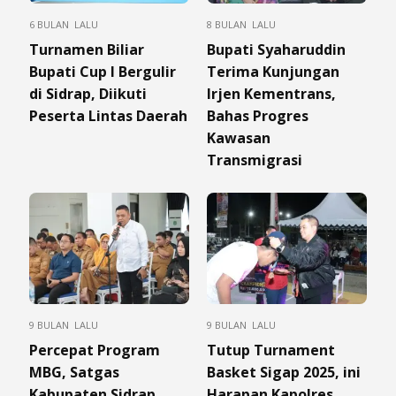
6 BULAN LALU
8 BULAN LALU
Turnamen Biliar
Bupati Syaharuddin
Bupati Cup I Bergulir
Terima Kunjungan
di Sidrap, Diikuti
Irjen Kementrans,
Peserta Lintas Daerah
Bahas Progres
Kawasan
Transmigrasi
9 BULAN LALU
9 BULAN LALU
Percepat Program
Tutup Turnament
MBG, Satgas
Basket Sigap 2025, ini
Kabupaten Sidrap
Harapan Kapolres