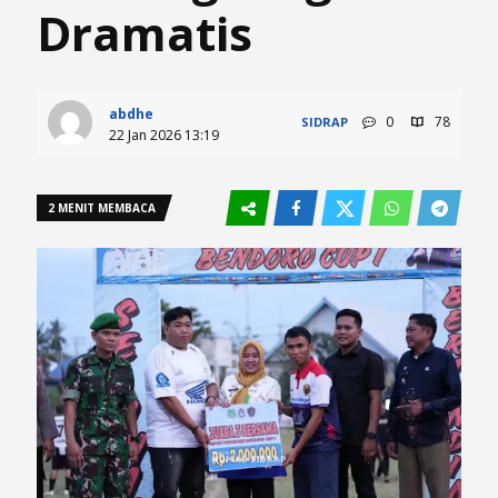
Dramatis
abdhe
0
78
SIDRAP
22 Jan 2026 13:19
2 MENIT MEMBACA