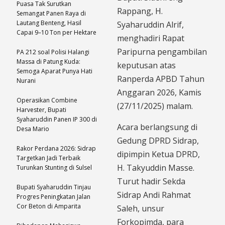
Puasa Tak Surutkan
Rappang, H.
Semangat Panen Raya di
Lautang Benteng, Hasil
Syaharuddin Alrif,
Capai 9–10 Ton per Hektare
menghadiri Rapat
Paripurna pengambilan
PA 212 soal Polisi Halangi
Massa di Patung Kuda:
keputusan atas
Semoga Aparat Punya Hati
Ranperda APBD Tahun
Nurani
Anggaran 2026, Kamis
Operasikan Combine
(27/11/2025) malam.
Harvester, Bupati
Syaharuddin Panen IP 300 di
Acara berlangsung di
Desa Mario
Gedung DPRD Sidrap,
Rakor Perdana 2026: Sidrap
dipimpin Ketua DPRD,
Targetkan Jadi Terbaik
H. Takyuddin Masse.
Turunkan Stunting di Sulsel
Turut hadir Sekda
Bupati Syaharuddin Tinjau
Sidrap Andi Rahmat
Progres Peningkatan Jalan
Cor Beton di Amparita
Saleh, unsur
Forkopimda, para