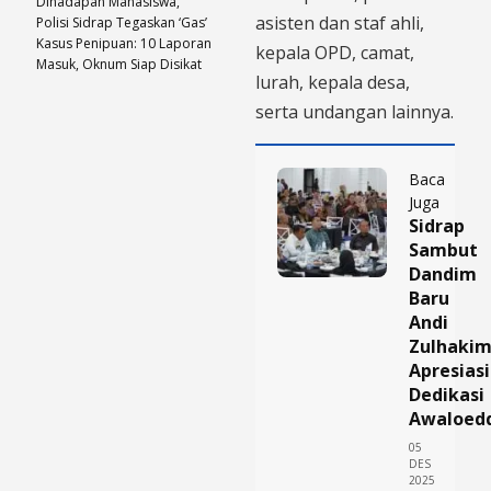
Dihadapan Mahasiswa,
asisten dan staf ahli,
Polisi Sidrap Tegaskan ‘Gas’
Kasus Penipuan: 10 Laporan
kepala OPD, camat,
Masuk, Oknum Siap Disikat
lurah, kepala desa,
serta undangan lainnya.
Baca
Juga
Sidrap
Sambut
Dandim
Baru
Andi
Zulhakim
Apresiasi
Dedikasi
Awaloed
05
DES
2025