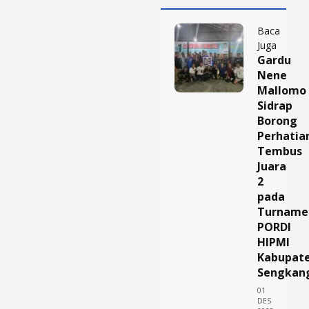
Baca
Juga
Gardu
Nene
Mallomo
Sidrap
Borong
Perhatia
Tembus
Juara
2
pada
Turname
PORDI
HIPMI
Kabupat
Sengkan
01
DES