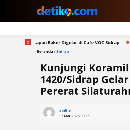
x
an Raker Digelar di Cafe VOC Sidrap
Bupati Syaharudd
Beranda
/
Sidrap
Kunjungi Koramil
1420/Sidrap Gela
Pererat Silatura
abdhe
13 Mar 2026 09:28