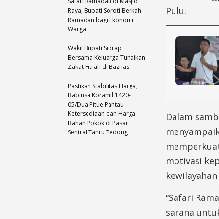
Safari Ramadan di Masjid
Pulu.
Raya, Bupati Soroti Berkah
Ramadan bagi Ekonomi
Warga
Wakil Bupati Sidrap
Bersama Keluarga Tunaikan
Zakat Fitrah di Baznas
Pastikan Stabilitas Harga,
Babinsa Koramil 1420-
05/Dua Pitue Pantau
Ketersediaan dan Harga
Dalam sambu
Bahan Pokok di Pasar
menyampaika
Sentral Tanru Tedong
memperkuat 
motivasi ke
kewilayahan 
“Safari Ram
sarana untu