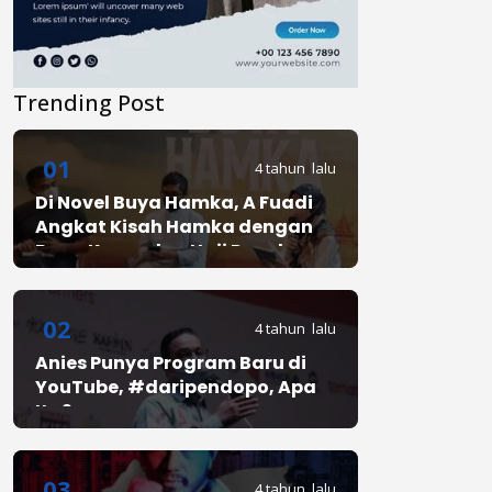
Trending Post
01
4 tahun lalu
Di Novel Buya Hamka, A Fuadi
Angkat Kisah Hamka dengan
Bung Karno dan Haji Rasul
02
4 tahun lalu
Anies Punya Program Baru di
YouTube, #daripendopo, Apa
Itu?
03
4 tahun lalu