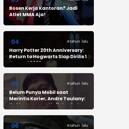
Bosen Kerja Kantoran? Jadi
Atlet MMA Aja!
04
4 tahun lalu
Harry Potter 20th Anniversary:
Return to Hogwarts Siap Dirilis 1
Januari 2022
05
4 tahun lalu
Belum Punya Mobil saat
Merintis Karier, Andre Taulany:
Ke Mana-mana Naik Angkot
06
4 tahun lalu