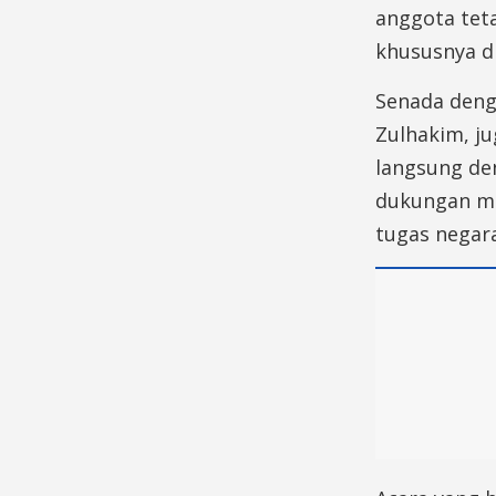
anggota tet
khususnya di
Senada denga
Zulhakim, j
langsung de
dukungan mo
tugas negara