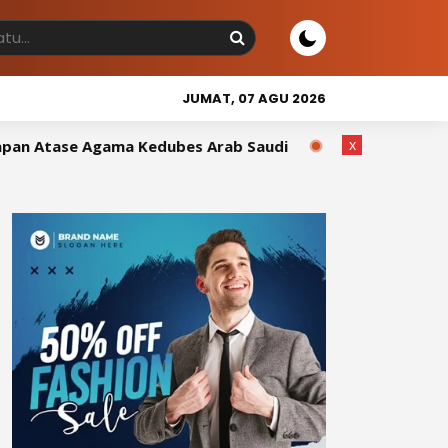
JUMAT, 07 AGU 2026
x
 Kedubes Arab Saudi
Wakil Bupati Sidrap Tutup Sidrap 