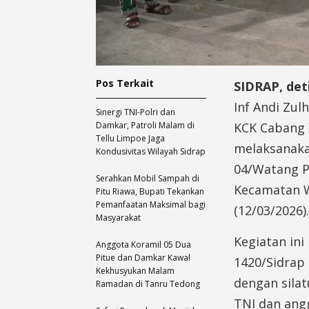
Pos Terkait
SIDRAP, det
Inf Andi Zulh
Sinergi TNI-Polri dan
Damkar, Patroli Malam di
KCK Cabang X
Tellu Limpoe Jaga
melaksanaka
Kondusivitas Wilayah Sidrap
04/Watang Pu
Serahkan Mobil Sampah di
Kecamatan W
Pitu Riawa, Bupati Tekankan
Pemanfaatan Maksimal bagi
(12/03/2026).
Masyarakat
Kegiatan in
Anggota Koramil 05 Dua
Pitue dan Damkar Kawal
1420/Sidrap
Kekhusyukan Malam
dengan sila
Ramadan di Tanru Tedong
TNI dan ang