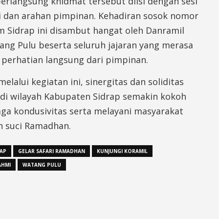
erlangsung khidmat tersebut diisi dengan sesi
ai dan arahan pimpinan. Kehadiran sosok nomor
m Sidrap ini disambut hangat oleh Danramil
ang Pulu beserta seluruh jajaran yang merasa
 perhatian langsung dari pimpinan.
elalui kegiatan ini, sinergitas dan soliditas
 di wilayah Kabupaten Sidrap semakin kokoh
ga kondusivitas serta melayani masyarakat
n suci Ramadhan.
RAP
GELAR SAFARI RAMADHAN
KUNJUNGI KORAMIL
AHMI
WATANG PULU