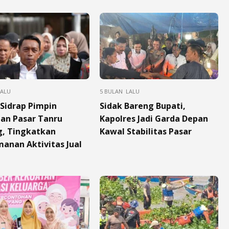
LALU
5 BULAN LALU
 Sidrap Pimpin
Sidak Bareng Bupati,
an Pasar Tanru
Kapolres Jadi Garda Depan
, Tingkatkan
Kawal Stabilitas Pasar
anan Aktivitas Jual