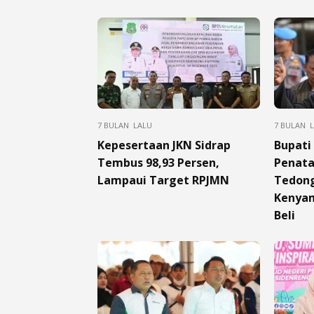
7 BULAN LALU
7 BULAN 
Kepesertaan JKN Sidrap
Bupati
Tembus 98,93 Persen,
Penata
Lampaui Target RPJMN
Tedong
Kenyam
Beli