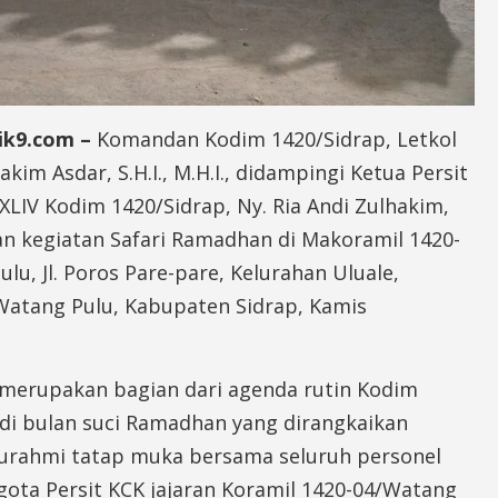
ik9.com –
Komandan Kodim 1420/Sidrap, Letkol
akim Asdar, S.H.I., M.H.I., didampingi Ketua Persit
LIV Kodim 1420/Sidrap, Ny. Ria Andi Zulhakim,
n kegiatan Safari Ramadhan di Makoramil 1420-
lu, Jl. Poros Pare-pare, Kelurahan Uluale,
atang Pulu, Kabupaten Sidrap, Kamis
i merupakan bagian dari agenda rutin Kodim
 di bulan suci Ramadhan yang dirangkaikan
turahmi tatap muka bersama seluruh personel
gota Persit KCK jajaran Koramil 1420-04/Watang