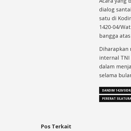
Acara yang b
dialog sant
satu di Kodi
1420-04/Wat
bangga atas
Diharapkan m
internal TNI
dalam menja
selama bula
DANDIM 1420/SID
PERERAT SILATUR
Pos Terkait