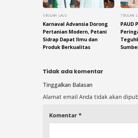
5 BULAN LALU
7 BULAN 
Karnaval Advansia Dorong
PAUD P
Pertanian Modern, Petani
Peringa
Sidrap Dapat Ilmu dan
Teguhk
Produk Berkualitas
Sumber
Tidak ada komentar
Tinggalkan Balasan
Alamat email Anda tidak akan dipub
Komentar
*