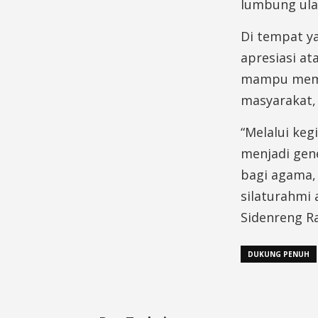
lumbung ula
Di tempat y
apresiasi at
mampu mempe
masyarakat,
“Melalui keg
menjadi gen
bagi agama,
silaturahmi
Sidenreng R
DUKUNG PENUH