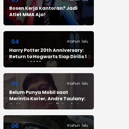
Bosen Kerja Kantoran? Jadi
Atlet MMA Aja!
04
4 tahun lalu
Harry Potter 20th Anniversary:
Return to Hogwarts Siap Dirilis 1
Januari 2022
05
4 tahun lalu
Belum Punya Mobil saat
Merintis Karier, Andre Taulany:
Ke Mana-mana Naik Angkot
06
4 tahun lalu