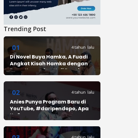
Trending Post
01
4 tahun lalu
Di Novel Buya Hamka, A Fuadi
Angkat Kisah Hamka dengan
Bung Karno dan Haji Rasul
02
4 tahun lalu
Anies Punya Program Baru di
YouTube, #daripendopo, Apa
Itu?
03
4 tahun lalu