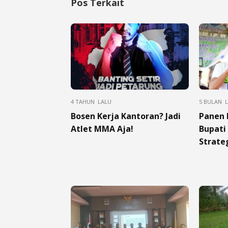
Pos Terkait
4 TAHUN LALU
5 BULAN 
Bosen Kerja Kantoran? Jadi
Panen 
Atlet MMA Aja!
Bupati
Strate