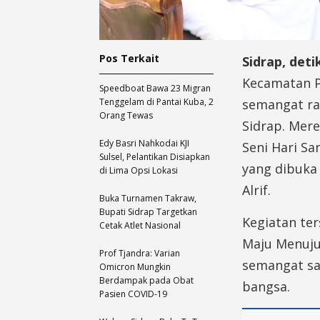
Pos Terkait
Sidrap, det
Kecamatan P
Speedboat Bawa 23 Migran
Tenggelam di Pantai Kuba, 2
semangat ra
Orang Tewas
Sidrap. Mer
Edy Basri Nahkodai KJI
Seni Hari Sa
Sulsel, Pelantikan Disiapkan
yang dibuka 
di Lima Opsi Lokasi
Alrif.
Buka Turnamen Takraw,
Bupati Sidrap Targetkan
Kegiatan te
Cetak Atlet Nasional
Maju Menuju
Prof Tjandra: Varian
semangat sa
Omicron Mungkin
Berdampak pada Obat
bangsa.
Pasien COVID-19