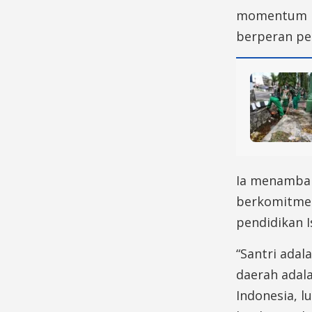
momentum me
berperan pen
Ia menambah
berkomitme
pendidikan 
“Santri adal
daerah adal
Indonesia, l