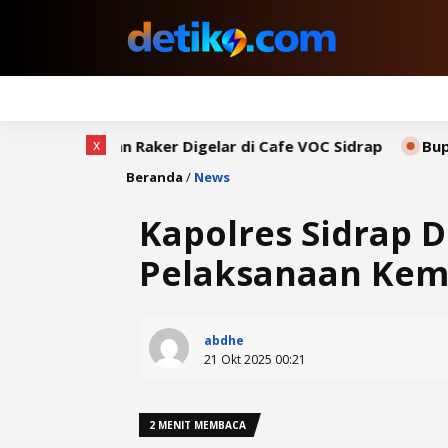
x
aker Digelar di Cafe VOC Sidrap
Bupati Syaharuddin S
Beranda
/
News
Kapolres Sidrap 
Pelaksanaan Kema
abdhe
21 Okt 2025 00:21
2 MENIT MEMBACA