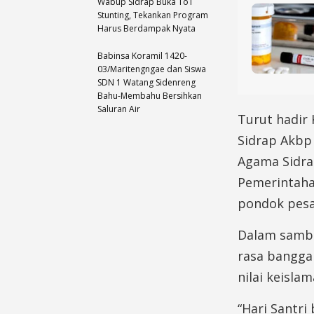
Wabup Sidrap Buka ToT
Stunting, Tekankan Program
Harus Berdampak Nyata
Babinsa Koramil 1420-
03/Maritengngae dan Siswa
SDN 1 Watang Sidenreng
Bahu-Membahu Bersihkan
Saluran Air
Turut hadir 
Sidrap Akbp
Agama Sidra
Pemerintaha
pondok pesa
Dalam sambu
rasa bangga
nilai keisla
“Hari Santri