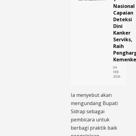
Nasional
Capaian
Deteksi
Dini
Kanker
Serviks,
Raih
Penghar
Kemenke
04
FEB
2026
Ia menyebut akan
mengundang Bupati
Sidrap sebagai
pembicara untuk
berbagi praktik baik
pengelolaan