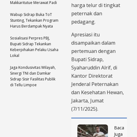
Makkaritutue Merawat Padi
harga telur di tingkat
peternak dan
Wabup Sidrap Buka ToT
Stunting, Tekankan Program
pedagang.
Harus Berdampak Nyata
Apresiasi itu
Sosialisasi Perpres PBJ,
disampaikan dalam
Bupati Sidrap Tekankan
Keberpihakan Pelaku Usaha
pertemuan dengan
Lokal
Bupati Sidrap,
Syaharuddin Alrif, di
Jaga Kondusivitas Wilayah,
Sinergi TNI dan Damkar
Kantor Direktorat
Sidrap Sisir Fasilitas Publik
Jenderal Peternakan
di Tellu Limpoe
dan Kesehatan Hewan,
Jakarta, Jumat
(7/11/2025).
Baca
Juga