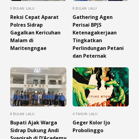
9 BULAN LALU
8 BULAN LALU
Reksi Cepat Aparat
Gathering Agen
Polres Sidrap
Perisai BPJS
Gagalkan Kericuhan
Ketenagakerjaan
Malam di
Tingkatkan
Maritengngae
Perlindungan Petani
dan Peternak
8 BULAN LALU
4 TAHUN LALU
Bupati Ajak Warga
Geger Kolor Ijo
Sidrap Dukung Andi
Probolinggo
Syaqirah di D’Academy