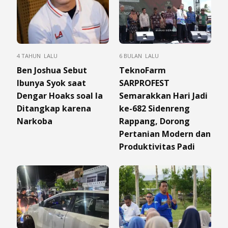
4 TAHUN LALU
6 BULAN LALU
Ben Joshua Sebut
TeknoFarm
Ibunya Syok saat
SARPROFEST
Dengar Hoaks soal Ia
Semarakkan Hari Jadi
Ditangkap karena
ke-682 Sidenreng
Narkoba
Rappang, Dorong
Pertanian Modern dan
Produktivitas Padi