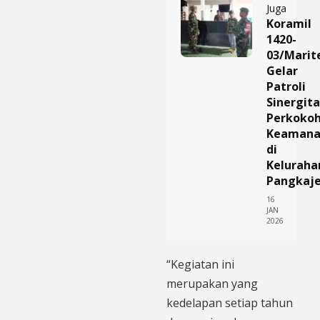
Juga
Koramil
1420-
03/Mari
Gelar
Patroli
Sinergita
Perkoko
Keaman
di
Keluraha
Pangkaj
16
JAN
2026
“Kegiatan ini
merupakan yang
kedelapan setiap tahun