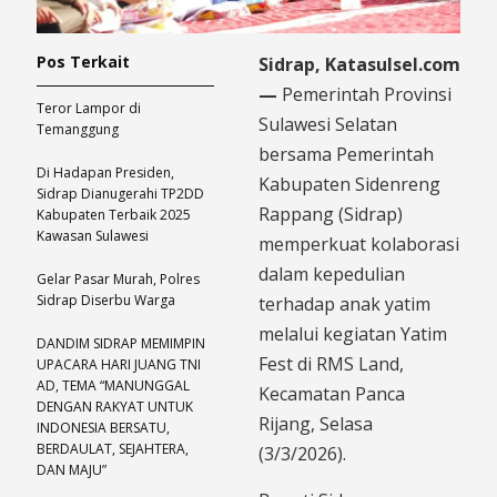
Pos Terkait
Sidrap, Katasulsel.com
—
Pemerintah Provinsi
Teror Lampor di
Sulawesi Selatan
Temanggung
bersama Pemerintah
Di Hadapan Presiden,
Kabupaten Sidenreng
Sidrap Dianugerahi TP2DD
Rappang (Sidrap)
Kabupaten Terbaik 2025
Kawasan Sulawesi
memperkuat kolaborasi
dalam kepedulian
Gelar Pasar Murah, Polres
Sidrap Diserbu Warga
terhadap anak yatim
melalui kegiatan Yatim
DANDIM SIDRAP MEMIMPIN
Fest di RMS Land,
UPACARA HARI JUANG TNI
AD, TEMA “MANUNGGAL
Kecamatan Panca
DENGAN RAKYAT UNTUK
Rijang, Selasa
INDONESIA BERSATU,
BERDAULAT, SEJAHTERA,
(3/3/2026).
DAN MAJU”