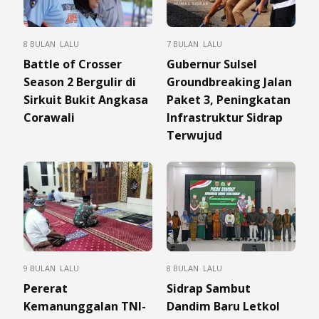
8 BULAN LALU
7 BULAN LALU
Battle of Crosser
Gubernur Sulsel
Season 2 Bergulir di
Groundbreaking Jalan
Sirkuit Bukit Angkasa
Paket 3, Peningkatan
Corawali
Infrastruktur Sidrap
Terwujud
9 BULAN LALU
8 BULAN LALU
Pererat
Sidrap Sambut
Kemanunggalan TNI-
Dandim Baru Letkol