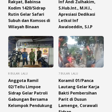
Rakyat, Babinsa
Inf Andi Zulhakim,
Kodim 1420/Sidrap
S.Hub.Int., M.H.I.,
Rutin Gelar Safari
Apresiasi Dedikasi
Subuh dan Komsos di
Letkol Inf
Wilayah Binaan
Awaloeddin, S.I.P
8 BULAN LALU
7 BULAN LALU
Anggota Ramil
Koramil 01/Panca
02/Tellu Limpoe
Lautang Gelar Karja
Sidrap Gelar Patroli
Bakti Pembersihan
Gabungan Bersama
Parit di Dusun
Kelompok Pendukung
Lamenge, Corawali
Sidrap