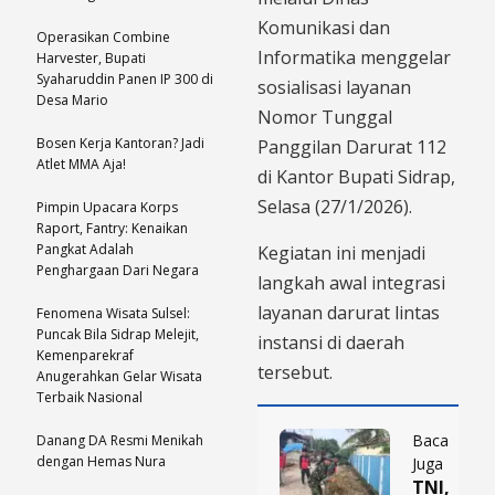
Komunikasi dan
Operasikan Combine
Informatika menggelar
Harvester, Bupati
Syaharuddin Panen IP 300 di
sosialisasi layanan
Desa Mario
Nomor Tunggal
Bosen Kerja Kantoran? Jadi
Panggilan Darurat 112
Atlet MMA Aja!
di Kantor Bupati Sidrap,
Selasa (27/1/2026).
Pimpin Upacara Korps
Raport, Fantry: Kenaikan
Pangkat Adalah
Kegiatan ini menjadi
Penghargaan Dari Negara
langkah awal integrasi
layanan darurat lintas
Fenomena Wisata Sulsel:
Puncak Bila Sidrap Melejit,
instansi di daerah
Kemenparekraf
tersebut.
Anugerahkan Gelar Wisata
Terbaik Nasional
Baca
Danang DA Resmi Menikah
dengan Hemas Nura
Juga
TNI,