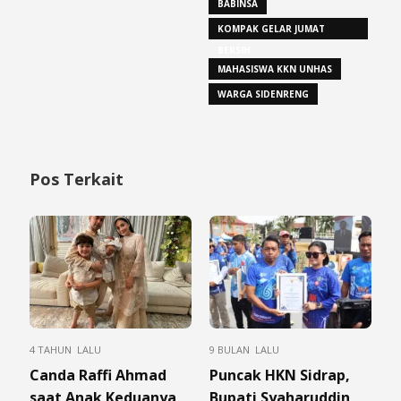
BABINSA
KOMPAK GELAR JUMAT
BERSIH
MAHASISWA KKN UNHAS
WARGA SIDENRENG
Pos Terkait
4 TAHUN LALU
9 BULAN LALU
Canda Raffi Ahmad
Puncak HKN Sidrap,
saat Anak Keduanya
Bupati Syaharuddin