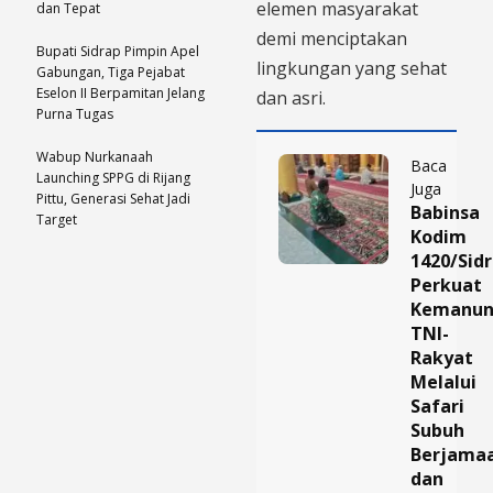
elemen masyarakat
dan Tepat
demi menciptakan
Bupati Sidrap Pimpin Apel
lingkungan yang sehat
Gabungan, Tiga Pejabat
Eselon II Berpamitan Jelang
dan asri.
Purna Tugas
Wabup Nurkanaah
Baca
Launching SPPG di Rijang
Juga
Pittu, Generasi Sehat Jadi
Babinsa
Target
Kodim
1420/Sid
Perkuat
Kemanun
TNI-
Rakyat
Melalui
Safari
Subuh
Berjama
dan