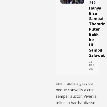
212
Hanya
Bisa
Sampai
Thamrin,
Putar
Balik
ke
HI
Sambil
Salawat
02
DES
2021
Enim facilisis gravida
neque convallis a cras
semper auctor. Viverra
tellus in hac habitasse