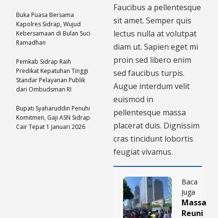
Faucibus a pellentesque
Buka Puasa Bersama
sit amet. Semper quis
Kapolres Sidrap, Wujud
lectus nulla at volutpat
Kebersamaan di Bulan Suci
Ramadhan
diam ut. Sapien eget mi
proin sed libero enim
Pemkab Sidrap Raih
Predikat Kepatuhan Tinggi
sed faucibus turpis.
Standar Pelayanan Publik
Augue interdum velit
dari Ombudsman RI
euismod in
Bupati Syaharuddin Penuhi
pellentesque massa
Komitmen, Gaji ASN Sidrap
placerat duis. Dignissim
Cair Tepat 1 Januari 2026
cras tincidunt lobortis
feugiat vivamus.
Baca
Juga
Massa
Reuni