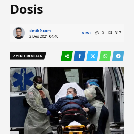
Dosis
detik9.com
0
317
NEWS
2 Des 2021 04:40
2 MENIT MEMBACA