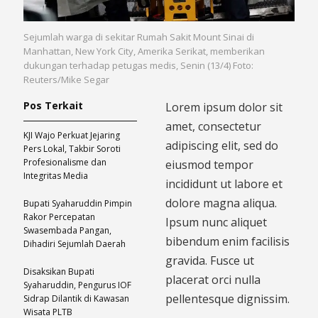
Sejumlah warga di sekitar Rumah Sakit Mount Sinai di
Manhattan, New York City, Amerika Serikat, memberikan
dukungan terhadap petugas medis, Senin (13/4) Foto:
Reuters/Mike Segar
Pos Terkait
Lorem ipsum dolor sit
amet, consectetur
KJI Wajo Perkuat Jejaring
adipiscing elit, sed do
Pers Lokal, Takbir Soroti
Profesionalisme dan
eiusmod tempor
Integritas Media
incididunt ut labore et
dolore magna aliqua.
Bupati Syaharuddin Pimpin
Rakor Percepatan
Ipsum nunc aliquet
Swasembada Pangan,
bibendum enim facilisis
Dihadiri Sejumlah Daerah
gravida. Fusce ut
Disaksikan Bupati
placerat orci nulla
Syaharuddin, Pengurus IOF
pellentesque dignissim.
Sidrap Dilantik di Kawasan
Wisata PLTB