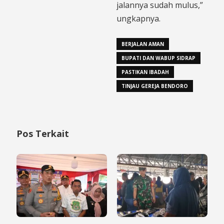
jalannya sudah mulus,”
ungkapnya.
BERJALAN AMAN
BUPATI DAN WABUP SIDRAP
PASTIKAN IBADAH
TINJAU GEREJA BENDORO
Pos Terkait