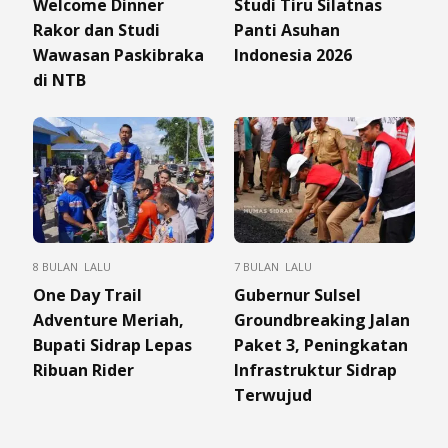
Welcome Dinner
Studi Tiru Silatnas
Rakor dan Studi
Panti Asuhan
Wawasan Paskibraka
Indonesia 2026
di NTB
8 BULAN LALU
7 BULAN LALU
One Day Trail
Gubernur Sulsel
Adventure Meriah,
Groundbreaking Jalan
Bupati Sidrap Lepas
Paket 3, Peningkatan
Ribuan Rider
Infrastruktur Sidrap
Terwujud