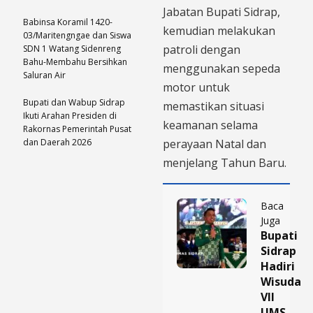
Jabatan Bupati Sidrap,
Babinsa Koramil 1420-
kemudian melakukan
03/Maritengngae dan Siswa
patroli dengan
SDN 1 Watang Sidenreng
Bahu-Membahu Bersihkan
menggunakan sepeda
Saluran Air
motor untuk
Bupati dan Wabup Sidrap
memastikan situasi
Ikuti Arahan Presiden di
keamanan selama
Rakornas Pemerintah Pusat
dan Daerah 2026
perayaan Natal dan
menjelang Tahun Baru.
Baca
Juga
Bupati
Sidrap
Hadiri
Wisuda
VII
UMS