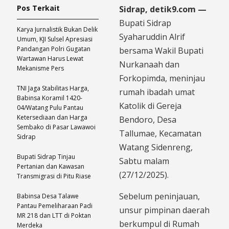
Pos Terkait
Sidrap, detik9.com —
Bupati Sidrap
Karya Jurnalistik Bukan Delik
Syaharuddin Alrif
Umum, KJI Sulsel Apresiasi
Pandangan Polri Gugatan
bersama Wakil Bupati
Wartawan Harus Lewat
Nurkanaah dan
Mekanisme Pers
Forkopimda, meninjau
TNI Jaga Stabilitas Harga,
rumah ibadah umat
Babinsa Koramil 1420-
Katolik di Gereja
04/Watang Pulu Pantau
Ketersediaan dan Harga
Bendoro, Desa
Sembako di Pasar Lawawoi
Tallumae, Kecamatan
Sidrap
Watang Sidenreng,
Bupati Sidrap Tinjau
Sabtu malam
Pertanian dan Kawasan
(27/12/2025).
Transmigrasi di Pitu Riase
Sebelum peninjauan,
Babinsa Desa Talawe
Pantau Pemeliharaan Padi
unsur pimpinan daerah
MR 218 dan LTT di Poktan
berkumpul di Rumah
Merdeka