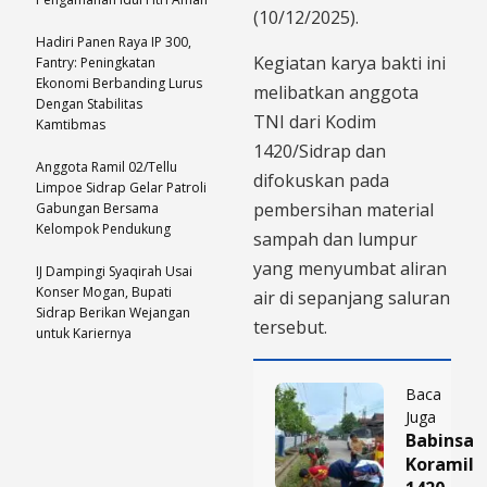
(10/12/2025).
Hadiri Panen Raya IP 300,
​Kegiatan karya bakti ini
Fantry: Peningkatan
Ekonomi Berbanding Lurus
melibatkan anggota
Dengan Stabilitas
TNI dari Kodim
Kamtibmas
1420/Sidrap dan
Anggota Ramil 02/Tellu
difokuskan pada
Limpoe Sidrap Gelar Patroli
pembersihan material
Gabungan Bersama
Kelompok Pendukung
sampah dan lumpur
yang menyumbat aliran
IJ Dampingi Syaqirah Usai
Konser Mogan, Bupati
air di sepanjang saluran
Sidrap Berikan Wejangan
tersebut.
untuk Kariernya
Baca
Juga
Babinsa
Koramil