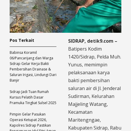
Pos Terkait
​SIDRAP, detik9.com –
Batipers Kodim
Babinsa Koramil
1420/Sidrap, Pelda Muh.
06/Pancarijang dan Warga
Sidrap Gelar Kerja Bakti
Yunus, memimpin
Pembersihan Drainase &
pelaksanaan karya
Saluran Irigasi, Lindungi Dari
bakti pembersihan
Banjir
saluran air di Jl. Jenderal
Sidrap Jadi Tuan Rumah
Sudirman, Kelurahan
Kursus Pelatih Dasar
Pramuka Tingkat Sulsel 2025
Majjeling Watang,
Kecamatan
Pimpin Gelar Pasukan
Maritengngae,
Operasi Ketupat 2026,
Kapolres Sidrap Pastikan
Kabupaten Sidrap, Rabu
Pengamanan Idul Fitri Aman