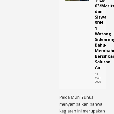
1420-
03/Mari
dan
Siswa
SDN
1
Watang
Sidenren
Bahu-
Membah
Bersihka
Saluran
Air
13
MAR
2026
​Pelda Muh. Yunus
menyampaikan bahwa
kegiatan ini merupakan