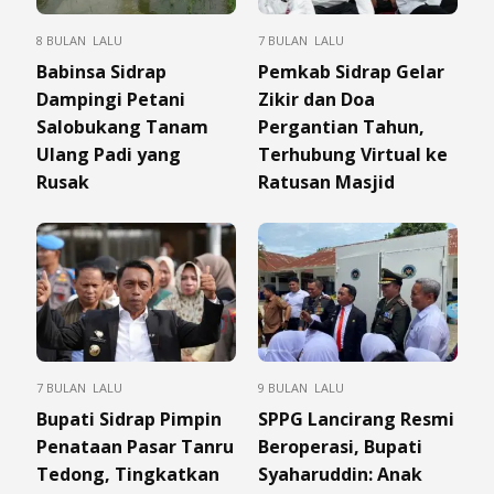
8 BULAN LALU
7 BULAN LALU
Babinsa Sidrap
Pemkab Sidrap Gelar
Dampingi Petani
Zikir dan Doa
Salobukang Tanam
Pergantian Tahun,
Ulang Padi yang
Terhubung Virtual ke
Rusak
Ratusan Masjid
7 BULAN LALU
9 BULAN LALU
Bupati Sidrap Pimpin
SPPG Lancirang Resmi
Penataan Pasar Tanru
Beroperasi, Bupati
Tedong, Tingkatkan
Syaharuddin: Anak