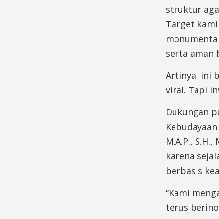
struktur aga
Target kami
monumental,
serta aman b
Artinya, ini
viral. Tapi i
Dukungan pu
Kebudayaan P
M.A.P., S.H.
karena seja
berbasis kea
“Kami mengap
terus berino