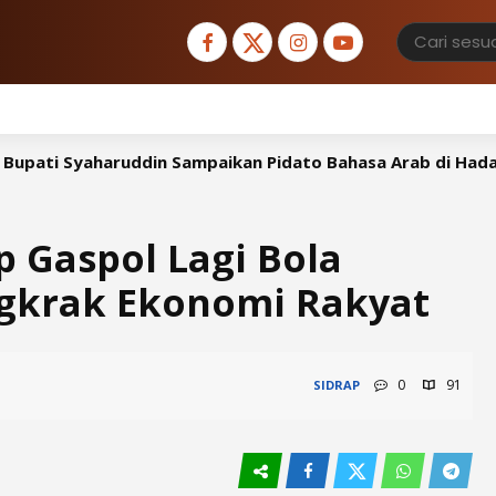
uddin Sampaikan Pidato Bahasa Arab di Hadapan Atase Ag
p Gaspol Lagi Bola
ngkrak Ekonomi Rakyat
0
91
SIDRAP