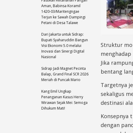
Pastikan Ketahanan Pangan
Aman, Babinsa Koramil
1420-03/Maritengngae
Terjun ke Sawah Dampingi
Petani di Desa Talawe
Dari Jakarta untuk Sidrap:
Bupati Syaharuddin Bangun
Struktur mo
Visi Ekonomi 5.0 melalui
Inovasi dan Sinergi Digital
menghadap 
Nasional
Jika rampung
Sidrap Jadi Magnet Pecinta
bentang lang
Balap, Grand Final SCR 2026
Meriah di Puncak Mario
Targetnya je
Kang Emil Ungkap
sekaligus m
Penanganan Kasus Herry
destinasi a
Wirawan Sejak Mei: Semoga
Dihukum Mati!
Konsepnya t
dengan pan