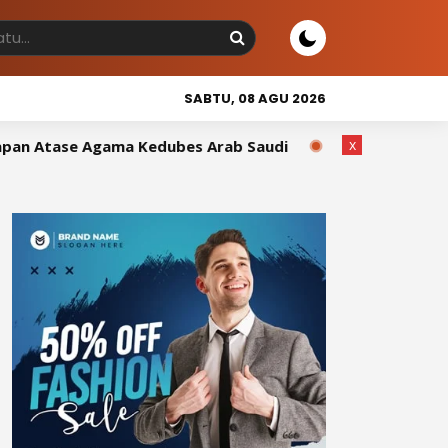
SABTU, 08 AGU 2026
x
ama Kedubes Arab Saudi
Wakil Bupati Sidrap Tutup Sidr