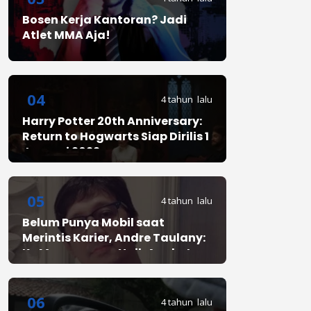
Bosen Kerja Kantoran? Jadi
Atlet MMA Aja!
04
4 tahun lalu
Harry Potter 20th Anniversary:
Return to Hogwarts Siap Dirilis 1
Januari 2022
05
4 tahun lalu
Belum Punya Mobil saat
Merintis Karier, Andre Taulany:
Ke Mana-mana Naik Angkot
06
4 tahun lalu