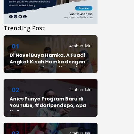
Trending Post
01
4 tahun lalu
Di Novel Buya Hamka, A Fuadi
Angkat Kisah Hamka dengan
Bung Karno dan Haji Rasul
02
4 tahun lalu
Anies Punya Program Baru di
YouTube, #daripendopo, Apa
Itu?
03
4 tahun lalu