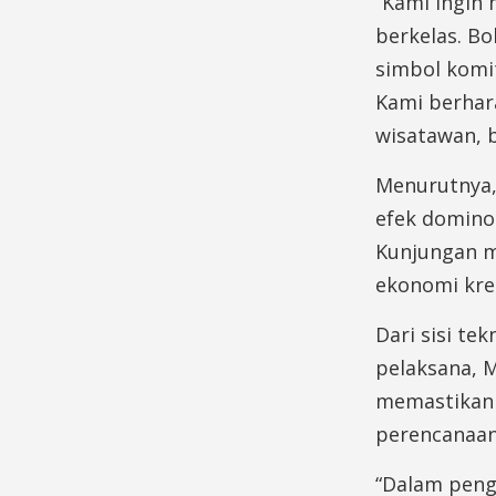
“Kami ingin
berkelas. Bo
simbol komi
Kami berhar
wisatawan, b
Menurutnya,
efek domino
Kunjungan m
ekonomi krea
Dari sisi tek
pelaksana, M
memastikan 
perencanaan
“Dalam peng