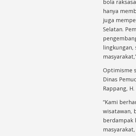
bola raksasa
hanya memba
juga memper
Selatan. Pe
pengembanga
lingkungan,
masyarakat,
Optimisme s
Dinas Pemud
Rappang, H. 
“Kami berha
wisatawan, b
berdampak 
masyarakat,